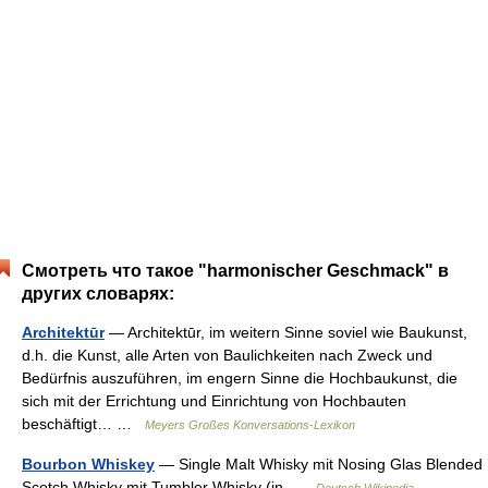
Смотреть что такое "harmonischer Geschmack" в
других словарях:
Architektūr
— Architektūr, im weitern Sinne soviel wie Baukunst,
d.h. die Kunst, alle Arten von Baulichkeiten nach Zweck und
Bedürfnis auszuführen, im engern Sinne die Hochbaukunst, die
sich mit der Errichtung und Einrichtung von Hochbauten
beschäftigt… …
Meyers Großes Konversations-Lexikon
Bourbon Whiskey
— Single Malt Whisky mit Nosing Glas Blended
Scotch Whisky mit Tumbler Whisky (in …