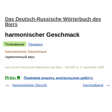
Das Deutsch-Russische Wörterbuch des
Biers
harmonischer Geschmack
Толкование
Перевод
harmonischer Geschmack
гармоничный вкус
Das Deutsch-Russische Wörterbuch des Biers. - RUSSO
.
E. S. Anjuschkin
.
2005
.
Игры ⚽
Поможем решить контрольную работу
harmonischer Geruch
harntreibend